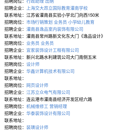
招聘岗位：
行政助理
出纳
招聘企业：
上海交大昂立国际教育灌南学校
联系地址：江苏省灌南县实验小学北门向西150米
招聘岗位：
市场∕行销策划
业务员
小学∕幼儿教育
招聘企业：
灌南县逸品室内装饰有限公司
联系地址：灌南县常州路新文化东大门《逸品设计》
招聘岗位：
业务员
业务员
招聘企业：
宜家装饰设计工程有限公司
联系地址：新兴北路水利建筑公司大门南侧五米
招聘岗位：
设计师
招聘企业：
华鑫计算机技术有限公司
联系地址：
招聘岗位：
网页设计师
招聘企业：
江苏立众电气有限公司
联系地址：连云港市灌南县经济开发区经六路
招聘岗位：
机械维修工
营销经理
招聘企业：
华泰装饰设计有限公司
联系地址：
招聘岗位：
装璜设计师